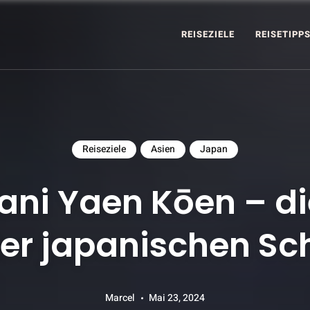
REISEZIELE
REISETIPP
AD
Reiseziele
Asien
Japan
ani Yaen Kōen – di
der japanischen Sc
Marcel
Mai 23, 2024