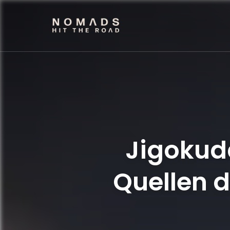
NOMADS HIT THE RO
Reiseblog mit Tipps & Reiseberichten
Jigokud
Quellen 