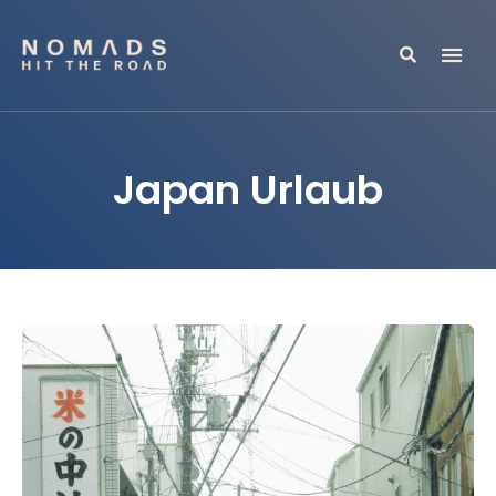
Search
Reiseblog mit Tipps & Reiseberichten
NOMADS HIT THE ROAD
Japan Urlaub