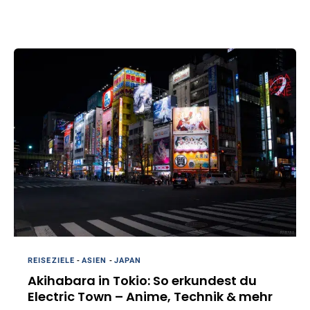
REISEZIELE
-
ASIEN
-
JAPAN
Akihabara in Tokio: So erkundest du
Electric Town – Anime, Technik & mehr