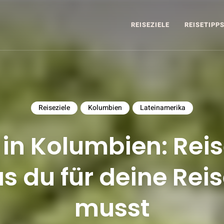
REISEZIELE
REISETIPP
AD
Reiseziele
Kolumbien
Lateinamerika
 in Kolumbien: Rei
as du für deine Rei
musst