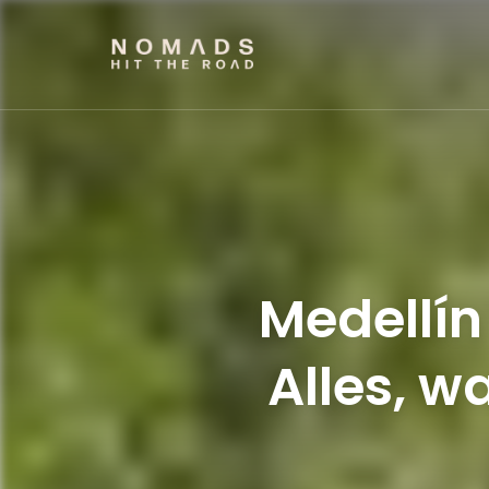
NOMADS HIT THE RO
Reiseblog mit Tipps & Reiseberichten
Medellín
Alles, w