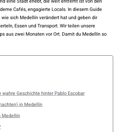
d eine Stadt erlebt, die weit entfernt ist von den
oderne Cafés, engagierte Locals. In diesem Guide
, wie sich Medellín verändert hat und geben dir
ierteln, Essen und Transport. Wir teilen unsere
ps aus zwei Monaten vor Ort. Damit du Medellín so
e wahre Geschichte hinter Pablo Escobar
nachten) in Medellín
 Medellín
?