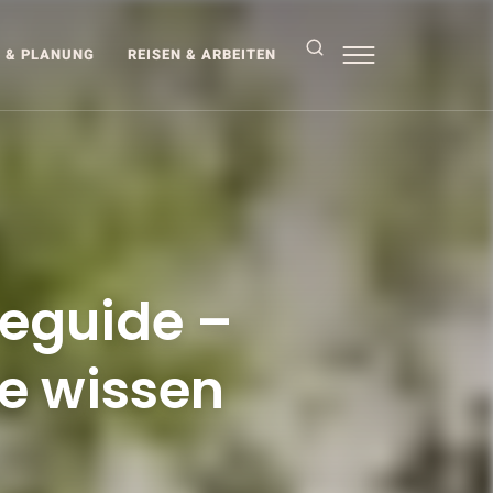
Search
S & PLANUNG
REISEN & ARBEITEN
seguide –
se wissen