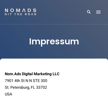
Search
Reiseblog mit Tipps & Reiseberichten
NOMADS HIT THE ROAD
Impressum
Nom.Ads Digital Marketing LLC
7901 4th St N N STE 300
St. Petersburg, FL 33702
USA