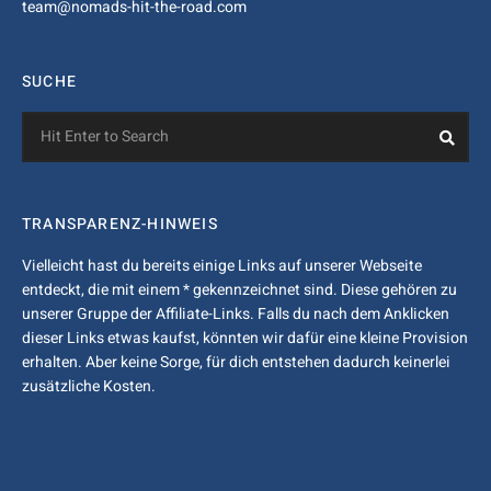
team@nomads-hit-the-road.com
SUCHE
Search
Sea
for:
TRANSPARENZ-HINWEIS
Vielleicht hast du bereits einige Links auf unserer Webseite
entdeckt, die mit einem * gekennzeichnet sind. Diese gehören zu
unserer Gruppe der Affiliate-Links. Falls du nach dem Anklicken
dieser Links etwas kaufst, könnten wir dafür eine kleine Provision
erhalten. Aber keine Sorge, für dich entstehen dadurch keinerlei
zusätzliche Kosten.