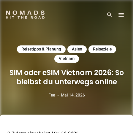
Search
Reiseblog mit Tipps & Reiseberichten
NOMADS HIT THE ROAD
Reisetipps & Planung
Asien
Reiseziele
Vietnam
SIM oder eSIM Vietnam 2026: So
bleibst du unterwegs online
Fee
Mai 14, 2026