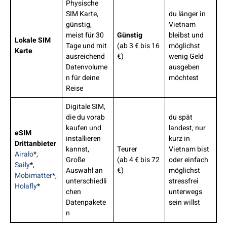
Physische
SIM Karte,
du länger in
günstig,
Vietnam
meist für 30
Günstig
bleibst und
Lokale SIM
Tage und mit
(ab 3 € bis 16
möglichst
Karte
ausreichend
€)
wenig Geld
Datenvolume
ausgeben
n für deine
möchtest
Reise
Digitale SIM,
die du vorab
du spät
kaufen und
landest, nur
eSIM
installieren
kurz in
Drittanbieter
kannst,
Teurer
Vietnam bist
Airalo
*,
Große
(ab 4 € bis 72
oder einfach
Saily
*,
Auswahl an
€)
möglichst
Mobimatter
*,
unterschiedli
stressfrei
Holafly
*
chen
unterwegs
Datenpakete
sein willst
n