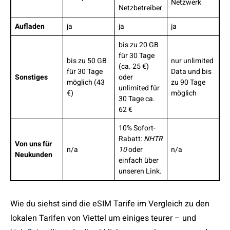
Netzwerk
Netzbetreiber
Aufladen
ja
ja
ja
bis zu 20 GB
für 30 Tage
bis zu 50 GB
nur unlimited
(ca. 25 €)
für 30 Tage
Data und bis
Sonstiges
oder
möglich (43
zu 90 Tage
unlimited für
€)
möglich
30 Tage ca.
62 €
10% Sofort-
Rabatt:
NHTR
Von uns für
n/a
10
oder
n/a
Neukunden
einfach über
unseren Link.
Wie du siehst sind die eSIM Tarife im Vergleich zu den
lokalen Tarifen von Viettel um einiges teurer – und