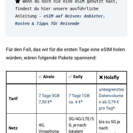
 Wenn du noch nie eine eSIM genutzt hast, 
findest du hier unsere ausführliche 
Anleitung - 
eSIM auf Reisen: Anbieter, 
Kosten & Tipps für Reisende
Für den Fall, das wir für die ersten Tage eine eSIM holen
würden, wären folgende Pakete spannend:
✅
Airalo
✅
Saily
❌ Holafly
unbegrenztes
7 Tage 3GB
7 Tage 1GB
Datenvolume
Tarif
7,50 €
*
ca. 4 €
*
n ab 3,79 €
pro Tag
*
3G/4G/LTE/5
bis zu 5G je
4G,
G, je nach
Netz
nach
Vinaphone
lokalem