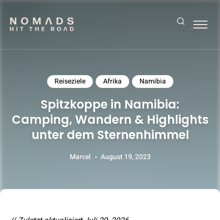
Search
Reiseblog mit Tipps & Reiseberichten
NOMADS HIT THE ROAD
Reiseziele
Afrika
Namibia
Spitzkoppe in Namibia:
Camping, Wandern & Highlights
unter dem Sternenhimmel
Marcel
August 19, 2023