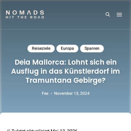
Search
Reiseblog mit Tipps & Reiseberichten
NOMADS HIT THE ROAD
Reiseziele
Europa
Spanien
Deia Mallorca: Lohnt sich ein
Ausflug in das Künstlerdorf im
Tramuntana Gebirge?
Fee
November 13, 2024