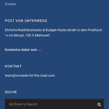
Europa
POST VON UNTERWEGS
Ehrliche Realitätschecks & Budget-Hacks direkt in dein Postfach.
1x im Monat, 100 % Mehrwert.
Kostenlos dabei sein →
KONTAKT
team@nomads-hit-the-road.com
SUCHE
Search
Sea
for: