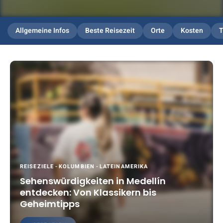
Allgemeine Infos
Beste Reisezeit
Orte
Kosten
T
REISEZIELE
-
KOLUMBIEN
-
LATEINAMERIKA
Sehenswürdigkeiten in Medellín
entdecken: Von Klassikern bis
Geheimtipps