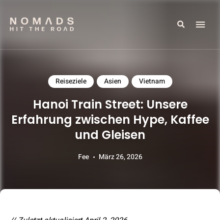
Search
Reiseblog mit Tipps & Reiseberichten
NOMADS HIT THE ROAD
Reiseziele
Asien
Vietnam
Hanoi Train Street: Unsere
Erfahrung zwischen Hype, Kaffee
und Gleisen
Fee
März 26, 2026