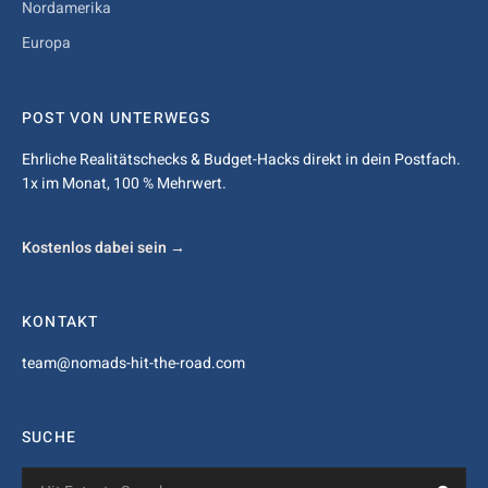
Nordamerika
Europa
POST VON UNTERWEGS
Ehrliche Realitätschecks & Budget-Hacks direkt in dein Postfach.
1x im Monat, 100 % Mehrwert.
Kostenlos dabei sein →
KONTAKT
team@nomads-hit-the-road.com
SUCHE
Search
Sea