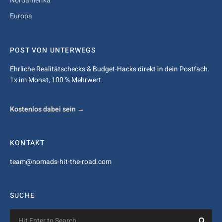
Nordamerika
Europa
POST VON UNTERWEGS
Ehrliche Realitätschecks & Budget-Hacks direkt in dein Postfach.
1x im Monat, 100 % Mehrwert.
Kostenlos dabei sein →
KONTAKT
team@nomads-hit-the-road.com
SUCHE
Search
Sea