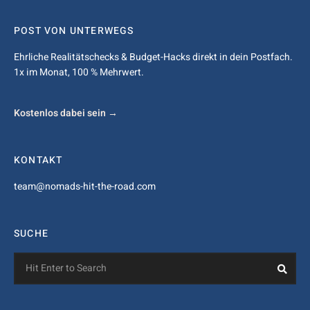
POST VON UNTERWEGS
Ehrliche Realitätschecks & Budget-Hacks direkt in dein Postfach.
1x im Monat, 100 % Mehrwert.
Kostenlos dabei sein →
KONTAKT
team@nomads-hit-the-road.com
SUCHE
Search
Sea
for: