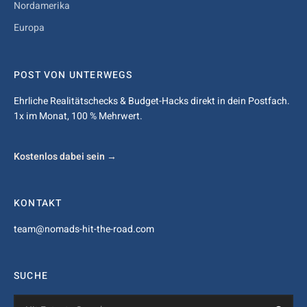
Nordamerika
Europa
POST VON UNTERWEGS
Ehrliche Realitätschecks & Budget-Hacks direkt in dein Postfach.
1x im Monat, 100 % Mehrwert.
Kostenlos dabei sein →
KONTAKT
team@nomads-hit-the-road.com
SUCHE
Search
Sea